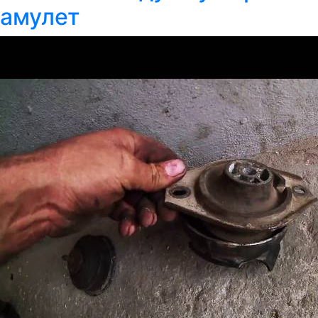
амулет