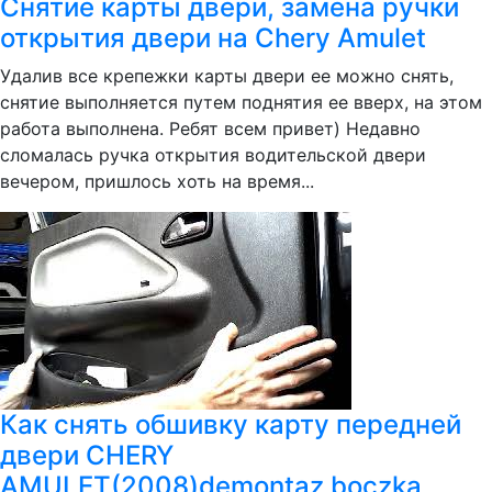
Снятие карты двери, замена ручки
открытия двери на Chery Amulet
Удалив все крепежки карты двери ее можно снять,
снятие выполняется путем поднятия ее вверх, на этом
работа выполнена. Ребят всем привет) Недавно
сломалась ручка открытия водительской двери
вечером, пришлось хоть на время...
Как снять обшивку карту передней
двери CHERY
AMULET(2008)demontaz boczka