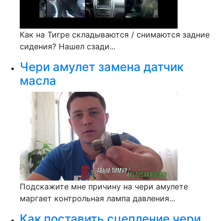
Как на Тигре складываются / снимаются задние
сидения? Нашел сзади...
Чери амулет замена датчик
масла
Подскажите мне причину на чери амулете
маргает контрольная лампа давления...
Как поставить сцепление чери