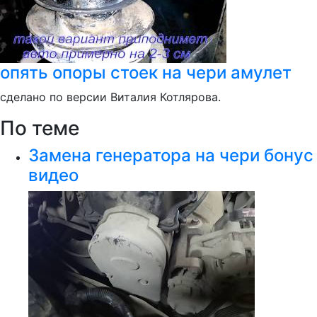
опять опоры стоек на чери амулет
сделано по версии Виталия Котлярова.
По теме
Замена генератора на чери бонус
видео