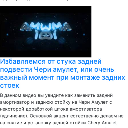
Избавляемся от стука задней
подвести Чери амулет, или очень
важный момент при монтаже задних
стоек
В данном видео вы увидите как заменить задний
амортизатор и заднюю стойку на Чери Амулет с
некоторой доработкой штока амортизатора
(удлинение). Основной акцент естественно делаем не
на снятие и установку задней стойки Chery Amulet