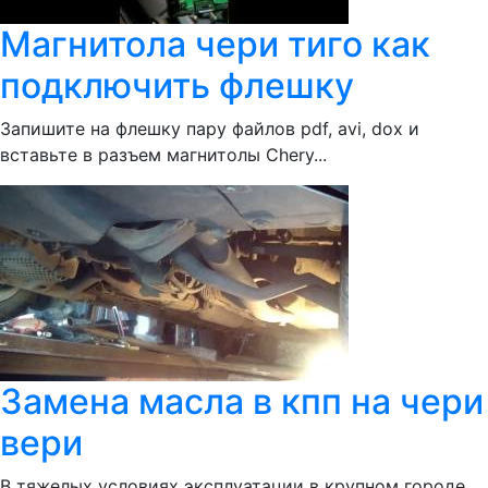
Магнитола чери тиго как
подключить флешку
Запишите на флешку пару файлов pdf, avi, dox и
вставьте в разъем магнитолы Chery...
Замена масла в кпп на чери
вери
В тяжелых условиях эксплуатации в крупном городе