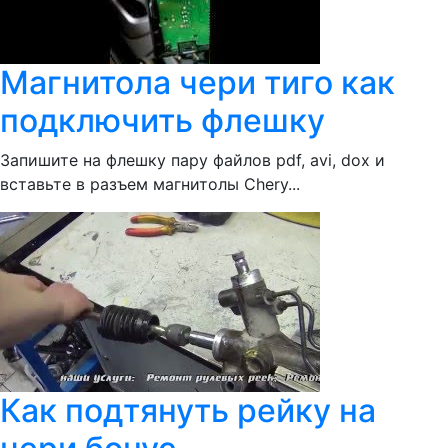
Магнитола чери тиго как
подключить флешку
Запишите на флешку пару файлов pdf, avi, dox и
вставьте в разъем магнитолы Chery...
Как подтянуть рейку на