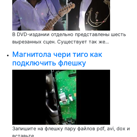
В DVD-издании отдельно представлены шесть
вырезанных сцен. Существует так же...
Магнитола чери тиго как
подключить флешку
Запишите на флешку пару файлов pdf, avi, dox и
вставьте...