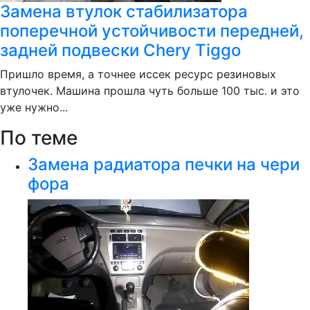
Замена втулок стабилизатора
поперечной устойчивости передней,
задней подвески Chery Tiggo
Пришло время, а точнее иссек ресурс резиновых
втулочек. Машина прошла чуть больше 100 тыс. и это
уже нужно...
По теме
Замена радиатора печки на чери
фора