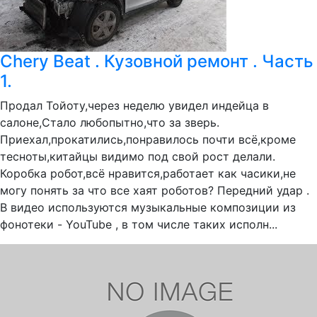
Chery Beat . Кузовной ремонт . Часть
1.
Продал Тойоту,через неделю увидел индейца в
салоне,Стало любопытно,что за зверь.
Приехал,прокатились,понравилось почти всё,кроме
тесноты,китайцы видимо под свой рост делали.
Коробка робот,всё нравится,работает как часики,не
могу понять за что все хаят роботов? Передний удар .
В видео используются музыкальные композиции из
фонотеки - YouTube , в том числе таких исполн...