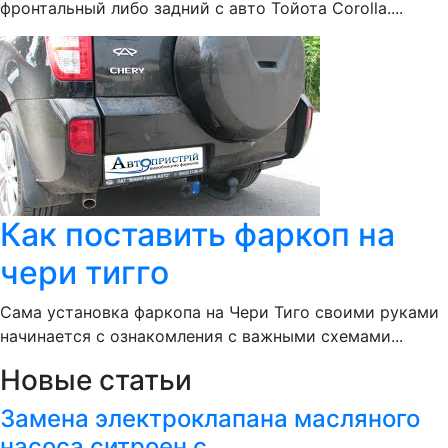
фронтальный либо задний с авто Тойота Corolla....
Как поставить фаркоп на
чери тигго
Сама установка фаркопа на Чери Тиго своими руками
начинается с ознакомления с важными схемами...
Новые статьи
Замена электроклапана масляного
насоса ситроен с