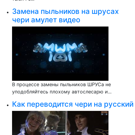
Замена пыльников на шрусах
чери амулет видео
В процессе замены пыльников ШРУСа не
уподобляйтесь плохому автослесарю и...
Как переводится чери на русский