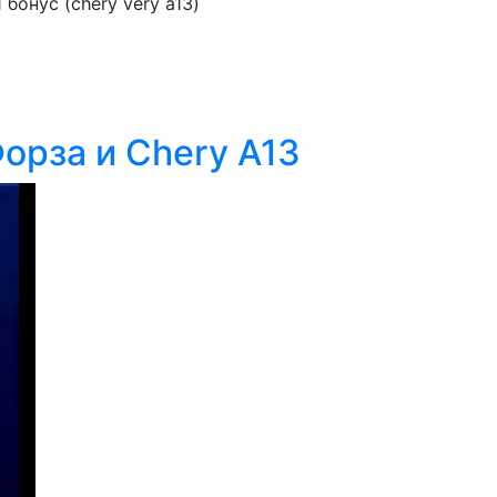
бонус (chery very a13)
орза и Сhery A13