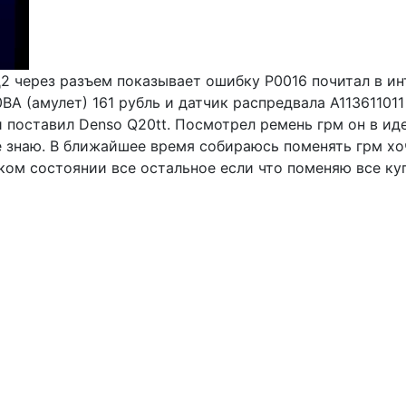
2 через разъем показывает ошибку Р0016 почитал в ин
0BA (амулет) 161 рубль и датчик распредвала A1136110
и поставил Denso Q20tt. Посмотрел ремень грм он в ид
е знаю. В ближайшее время собираюсь поменять грм х
ком состоянии все остальное если что поменяю все ку