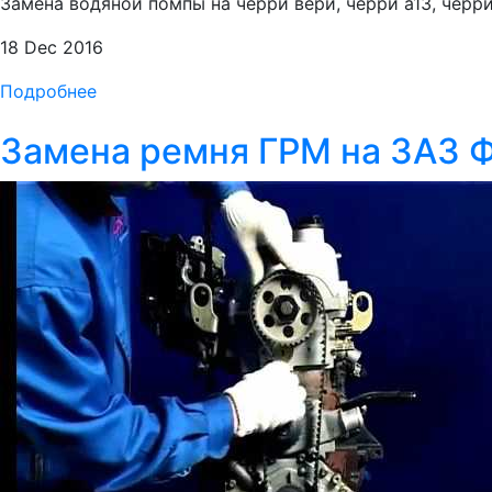
Замена водяной помпы на черри вери, черри а13, черри 
18 Dec 2016
Подробнее
Замена ремня ГРМ на ЗАЗ Ф