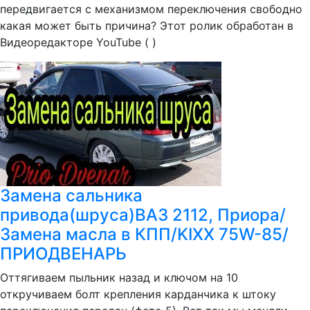
передвигается с механизмом переключения свободно
какая может быть причина? Этот ролик обработан в
Видеоредакторе YouTube ( )
Замена сальника
привода(шруса)ВАЗ 2112, Приора/
Замена масла в КПП/KIXX 75W-85/
ПРИОДВЕНАРЬ
Оттягиваем пыльник назад и ключом на 10
откручиваем болт крепления карданчика к штоку