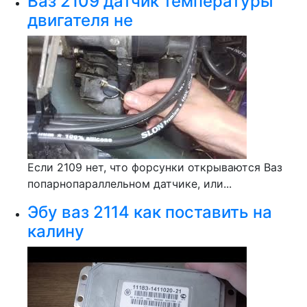
Ваз 2109 датчик температуры
двигателя не
Если 2109 нет, что форсунки открываются Ваз
попарнопараллельном датчике, или...
Эбу ваз 2114 как поставить на
калину