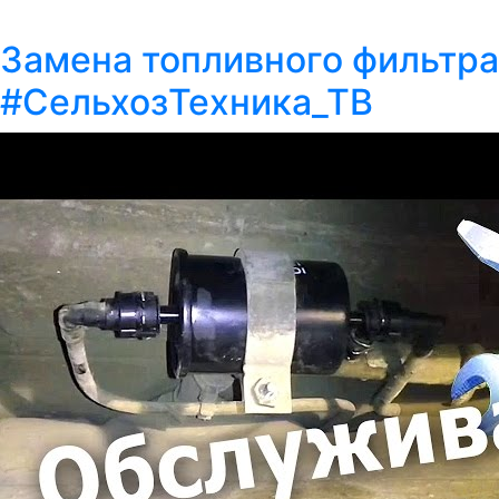
Замена топливного фильтра 
#СельхозТехника_ТВ