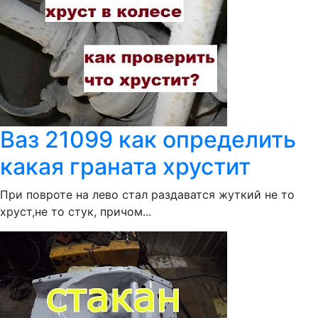
Ваз 21099 как определить
какая граната хрустит
При повроте на лево стал раздаватся жуткий не то
хруст,не то стук, причом...