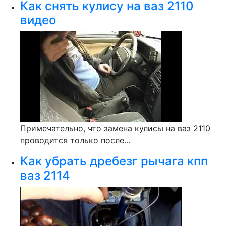
Как снять кулису на ваз 2110
видео
Примечательно, что замена кулисы на ваз 2110
проводится только после...
Как убрать дребезг рычага кпп
ваз 2114