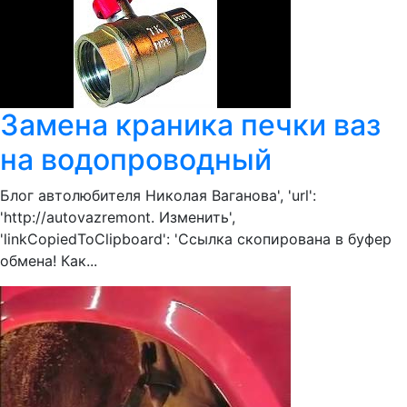
Замена краника печки ваз
на водопроводный
Блог автолюбителя Николая Ваганова', 'url':
'http://autovazremont. Изменить',
'linkCopiedToClipboard': 'Ссылка скопирована в буфер
обмена! Как...