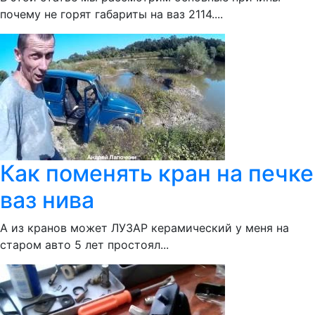
почему не горят габариты на ваз 2114....
Как поменять кран на печке
ваз нива
А из кранов может ЛУЗАР керамический у меня на
старом авто 5 лет простоял...