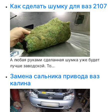
Как сделать шумку для ваз 2107
А любая руками сделанная шумка уже будет
лучше заводской. То...
Замена сальника привода ваз
калина