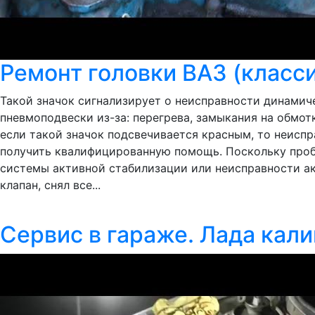
Ремонт головки ВАЗ (класси
Такой значок сигнализирует о неисправности динами
пневмоподвески из-за: перегрева, замыкания на обмо
если такой значок подсвечивается красным, то неиспр
получить квалифицированную помощь. Поскольку проб
системы активной стабилизации или неисправности акс
клапан, снял все...
Сервис в гараже. Лада кали