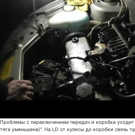
Проблемы с переключением передач и коробка уходит 
тяга уменьшена)". На LD от кулисы до коробки связь т