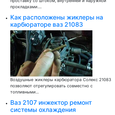
проставку со штоком, внутренней и наружной
прокладками....
Как расположены жиклеры на
карбюраторе ваз 21083
Воздушные жиклеры карбюратора Солекс 21083
позволяют отрегулировать совместно с
топливными...
Ваз 2107 инжектор ремонт
системы охлаждения