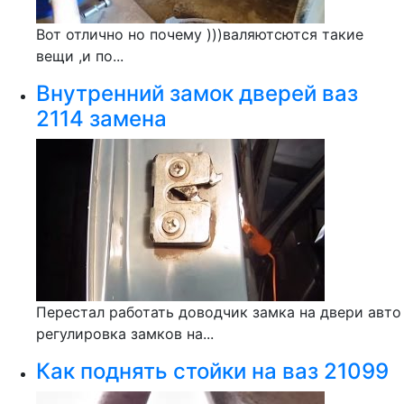
Вот отлично но почему )))валяютсются такие
вещи ,и по...
Внутренний замок дверей ваз
2114 замена
Перестал работать доводчик замка на двери авто
регулировка замков на...
Как поднять стойки на ваз 21099