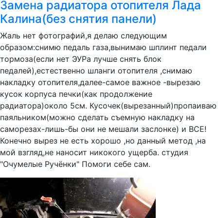
Замена радиатора отопителя Лада
Калина(без снятия панели)
Жаль нет фотографий,я делаю следующим
образом:снимю педаль газа,вынимаю шплинт педали
тормоза(если нет ЭУРа лучше снять блок
педалей),естественно шланги отопителя ,снимаю
накладку отопителя,далее-самое важное -вырезаю
кусок корпуса печки(как продолжение
радиатора)около 5см. Кусочек(вырезанный)пропаиваю
паяльником(можно сделать съемную накладку на
саморезах-лишь-бы они не мешали заслонке) и ВСЕ!
Конечно вырез не есть хорошо ,но данный метод ,на
мой взгляд,не наносит никокого ущерба. студия
"Очумелые Ручёнки" Помоги себе сам.