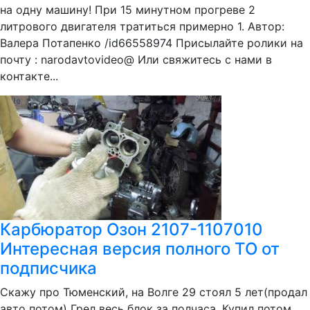
на одну машину! При 15 минутном прогреве 2
литрового двигателя тратиться примерно 1. Автор:
Валера Потапенко /id66558974 Присылайте ролики на
почту : narodavtovideo@ Или свяжитесь с нами в
контакте...
Карбюратор Озон 2107-1107010
Интересная версия полного ТО от
подписчика
Скажу про Тюменский, на Волге 29 стоял 5 лет(продал
авто потом) Грел весь блок за полчаса. Купил потом