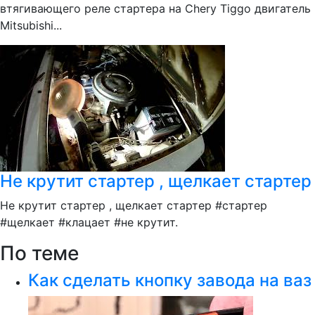
втягивающего реле стартера на Chery Tiggo двигатель
Mitsubishi...
Не крутит стартер , щелкает стартер
Не крутит стартер , щелкает стартер #стартер
#щелкает #клацает #не крутит.
По теме
Как сделать кнопку завода на ваз