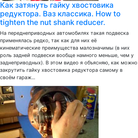
Как затянуть гайку хвостовика
редуктора. Ваз классика. How to
tighten the nut shank reducer.
На переднеприводных автомобилях такая подвеска
применялась редко, так как для них её
кинематические преимущества малозначимы (в них
роль задней подвески вообще намного меньше, чем у
заднеприводных). В этом видео я объясняю, как можно
закрутить гайку хвостовика редуктора самому в
своём гараж...