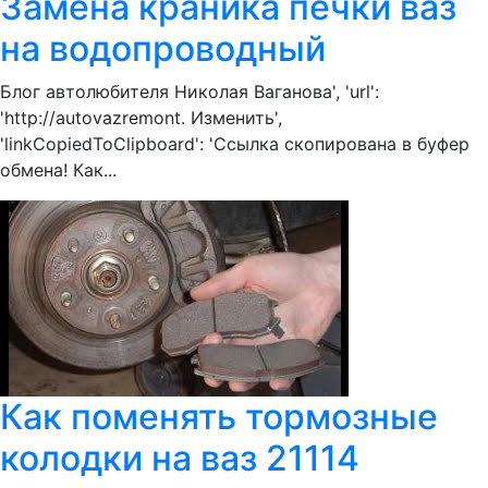
Замена краника печки ваз
на водопроводный
Блог автолюбителя Николая Ваганова', 'url':
'http://autovazremont. Изменить',
'linkCopiedToClipboard': 'Ссылка скопирована в буфер
обмена! Как...
Как поменять тормозные
колодки на ваз 21114