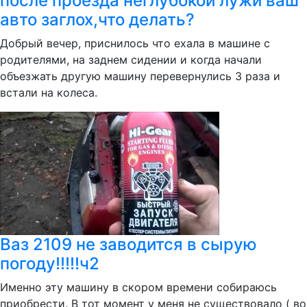
после проезда неглубокой лужи ваш
авто заглох,что делать?
Добрый вечер, приснилось что ехала в машине с
родителями, на заднем сидении и когда начали
объезжать другую машину перевернулись 3 раза и
встали на колеса.
Ваз 2109 не заводится в сырую
погоду!!!!!ч2
Именно эту машину в скором времени собираюсь
приобрести. В тот момент у меня не существовало ( во