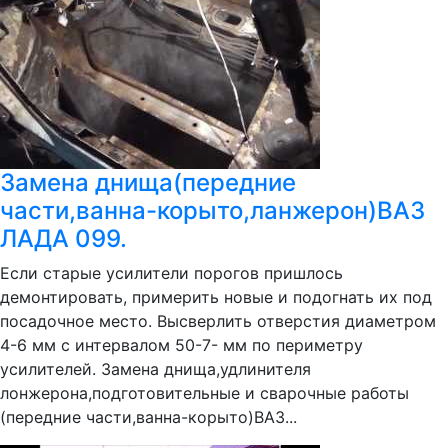
Замена днища(передние
части,ванна-корыто,ланжерон)ВАЗ
ЛАДА 099.
Если старые усилители порогов пришлось
демонтировать, примерить новые и подогнать их под
посадочное место. Высверлить отверстия диаметром
4-6 мм с интервалом 50-7- мм по периметру
усилителей. Замена днища,удлинителя
лонжерона,подготовительные и сварочные работы
(передние части,ванна-корыто)ВАЗ...