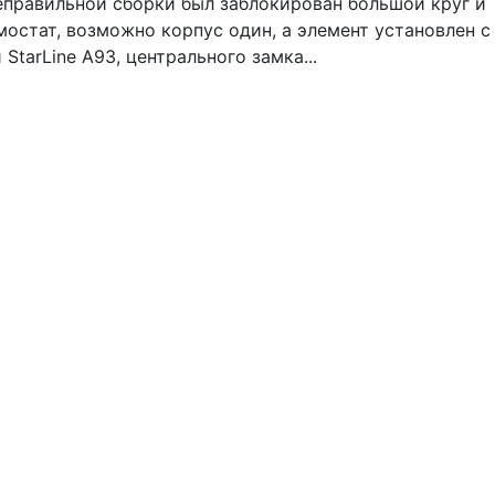
неправильной сборки был заблокирован большой круг и
остат, возможно корпус один, а элемент установлен с
tarLine A93, центрального замка...