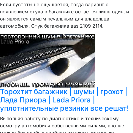
Если пустоты не ощущается, тогда вариант с
появлением стука в багажнике остается лишь один, и
он является самым печальным для владельца
автомобиля. Стук багажника ваз 2109 2114.
Торохтит багажник | шумы | грохот |
Лада Приора | Lada Priora |
уплотнительные резинки все решат!
Выполняя работу по диагностике и техническому
осмотру автомобиля собственными силами, вполне
можно без особых проблем отыскать истинную