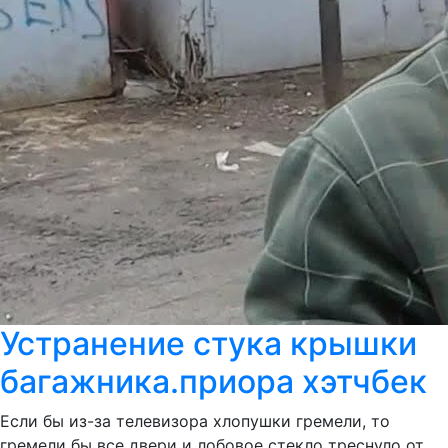
Устранение стука крышки
багажника.приора хэтчбек
Если бы из-за телевизора хлопушки гремели, то
гремели бы все двери и лобовое стекло треснуло от