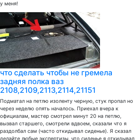
у меня!
что сделать чтобы не гремела
задняя полка ваз
2108,2109,2113,2114,21151
Подматал на петлю изоленту черную, стук пропал но
через неделю опять началось. Приехал вчера к
официалам, мастер смотрел минут 20 на петлю,
вызвал старшего, смотрели вдвоем, сказали что я
раздолбал сам (часто откидывал сиденье). Я сказал
делайте любые экспертизы, что сиденье я откидывал