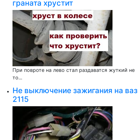
граната хрустит
При повроте на лево стал раздаватся жуткий не
то...
Не выключение зажигания на ваз
2115