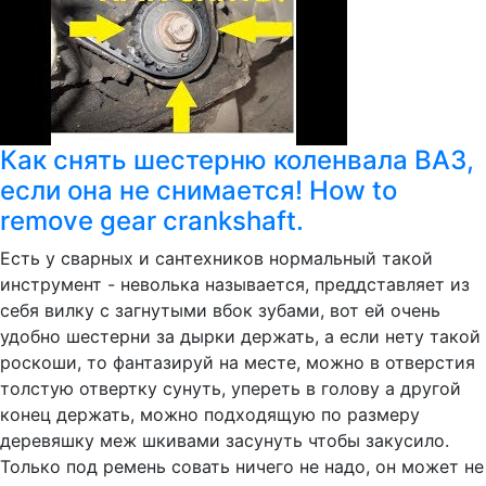
Как снять шестерню коленвала ВАЗ,
если она не снимается! How to
remove gear crankshaft.
Есть у сварных и сантехников нормальный такой
инструмент - неволька называется, преддставляет из
себя вилку с загнутыми вбок зубами, вот ей очень
удобно шестерни за дырки держать, а если нету такой
роскоши, то фантазируй на месте, можно в отверстия
толстую отвертку сунуть, упереть в голову а другой
конец держать, можно подходящую по размеру
деревяшку меж шкивами засунуть чтобы закусило.
Только под ремень совать ничего не надо, он может не