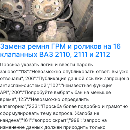
Замена ремня ГРМ и роликов на 16
клапанных ВАЗ 2110, 2111 и 2112
Просьба указать логин и ввести пароль
заново","118":"Невозможно опубликовать ответ: вы уже
отвечали","206":"Публикация данной ссылки запрещена
антиспам-системой","102":"неизвестная функция
API","200":"Попробуйте выбрать бан на меньшее
время","125":"Невозможно определить
категорию","233":"Просьба более подробно и грамотно
сформулировать тему вопроса. Жалоба не
найдена","161":"вопрос скрыт","998":"запрос на
изменение данных должен приходить только