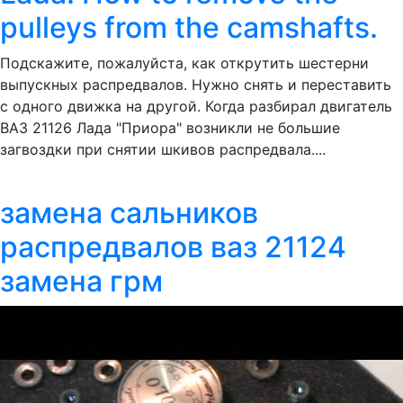
pulleys from the camshafts.
Подскажите, пожалуйста, как открутить шестерни
выпускных распредвалов. Нужно снять и переставить
с одного движка на другой. Когда разбирал двигатель
ВАЗ 21126 Лада "Приора" возникли не большие
загвоздки при снятии шкивов распредвала....
замена сальников
распредвалов ваз 21124
замена грм