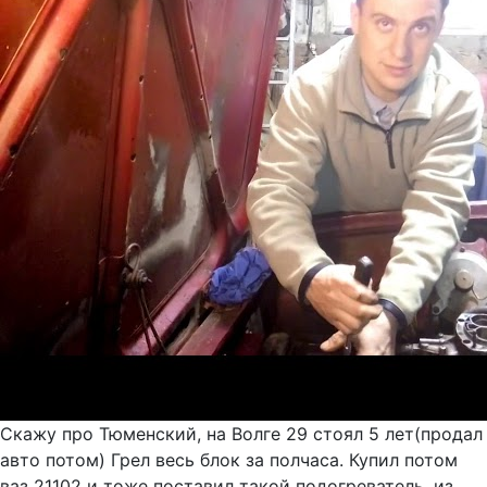
Скажу про Тюменский, на Волге 29 стоял 5 лет(продал
авто потом) Грел весь блок за полчаса. Купил потом
ваз 21102 и тоже поставил такой подогреватель, из