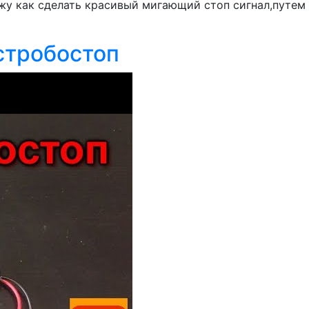
жу как сделать красивый мигающий стоп сигнал,путем 
стробостоп