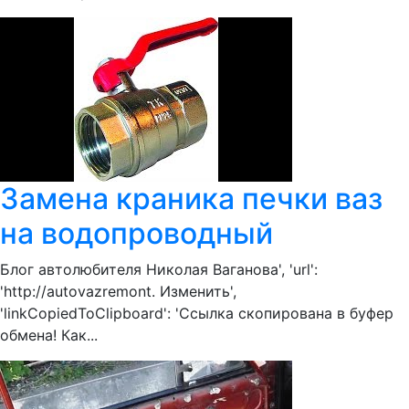
Замена краника печки ваз
на водопроводный
Блог автолюбителя Николая Ваганова', 'url':
'http://autovazremont. Изменить',
'linkCopiedToClipboard': 'Ссылка скопирована в буфер
обмена! Как...