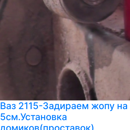
Ваз 2115-Задираем жопу на
5см.Установка
домиков(проставок)