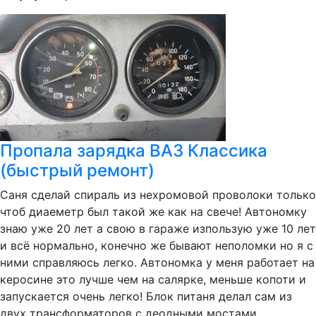
Пропала зарядка ВАЗ Классика
(быстрый ремонт)
Саня сделай спираль из нехромовой проволоки только
чтоб диаеметр был такой же как на свече! Автономку
знаю уже 20 лет а свою в гараже изпользую уже 10 лет
и всё нормально, конечно же бывают неполомки но я с
ними справляюсь легко. Автономка у меня работает на
керосине это лучше чем на салярке, меньше копоти и
запускается очень легко! Блок питаня делал сам из
двух трансформаторов с деодными мостами,