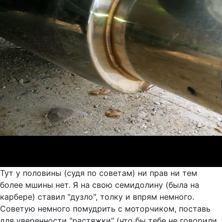
Тут у половины (судя по советам) ни прав ни тем
более мшины нет. Я на свою семидолину (была на
карбере) ставил "дузло", толку и впрям немного.
Советую немного помудрить с моторчиком, поставь
для уверенности "растяжки" (что бы тебе не говорили