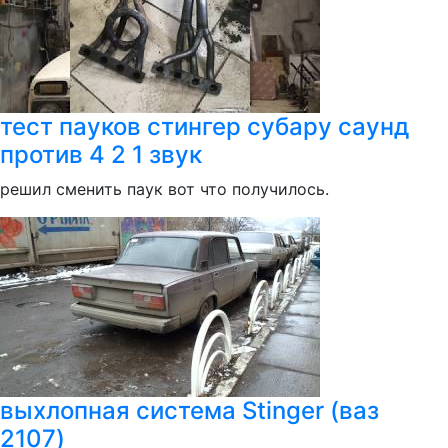
тест пауков стингер субару саунд
против 4 2 1 звук
решил сменить паук вот что получилось.
выхлопная система Stinger (ваз
2107)