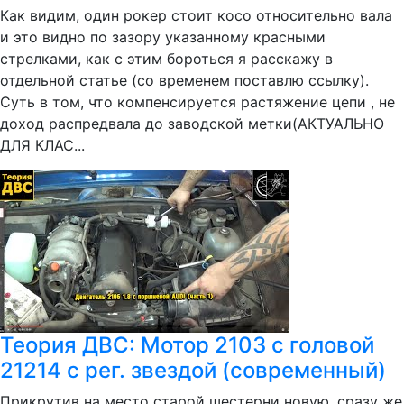
Как видим, один рокер стоит косо относительно вала
и это видно по зазору указанному красными
стрелками, как с этим бороться я расскажу в
отдельной статье (со временем поставлю ссылку).
Суть в том, что компенсируется растяжение цепи , не
доход распредвала до заводской метки(АКТУАЛЬНО
ДЛЯ КЛАС...
Теория ДВС: Мотор 2103 с головой
21214 с рег. звездой (современный)
Прикрутив на место старой шестерни новую, сразу же