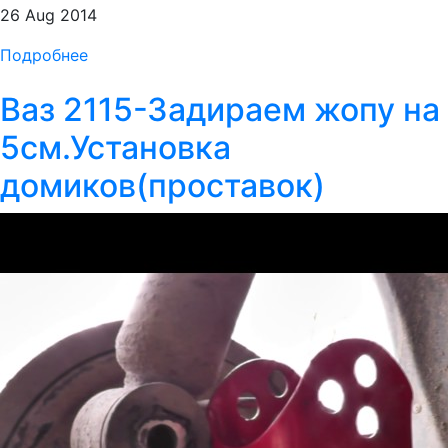
26 Aug 2014
Подробнее
Ваз 2115-Задираем жопу на
5см.Установка
домиков(проставок)