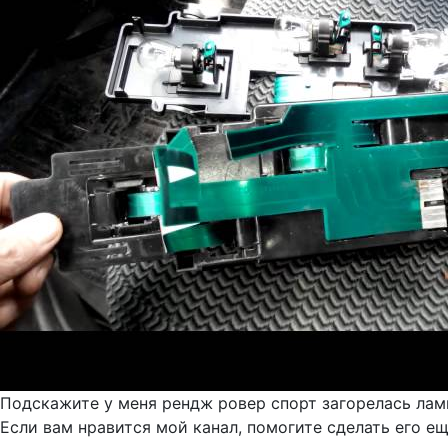
Подскажите у меня рендж ровер спорт загорелась лам
Если вам нравится мой канал, помогите сделать его ещ