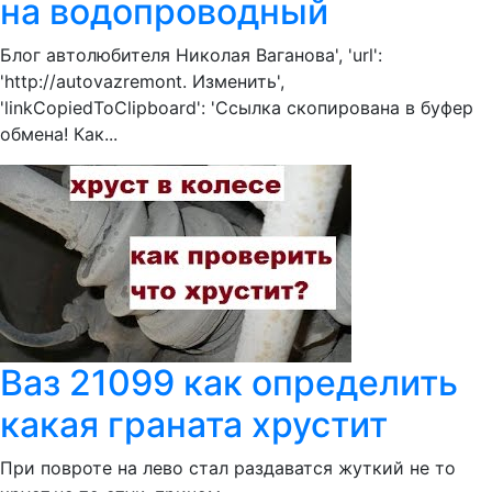
на водопроводный
Блог автолюбителя Николая Ваганова', 'url':
'http://autovazremont. Изменить',
'linkCopiedToClipboard': 'Ссылка скопирована в буфер
обмена! Как...
Ваз 21099 как определить
какая граната хрустит
При повроте на лево стал раздаватся жуткий не то