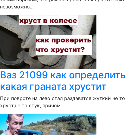
невозможно....
Ваз 21099 как определить
какая граната хрустит
При повроте на лево стал раздаватся жуткий не то
хруст,не то стук, причом...