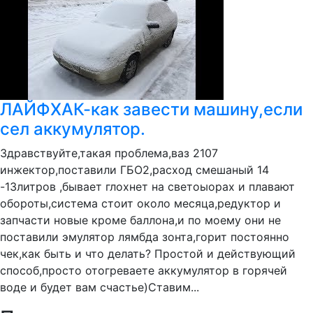
ЛАЙФХАК-как завести машину,если
сел аккумулятор.
Здравствуйте,такая проблема,ваз 2107
инжектор,поставили ГБО2,расход смешаный 14
-13литров ,бывает глохнет на светоыорах и плавают
обороты,система стоит около месяца,редуктор и
запчасти новые кроме баллона,и по моему они не
поставили эмулятор лямбда зонта,горит постоянно
чек,как быть и что делать? Простой и действующий
способ,просто отогреваете аккумулятор в горячей
воде и будет вам счастье)Ставим...