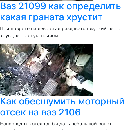
Ваз 21099 как определить
какая граната хрустит
При повроте на лево стал раздаватся жуткий не то
хруст,не то стук, причом...
Как обесшумить моторный
отсек на ваз 2106
Напоследок хотелось бы дать небольшой совет –