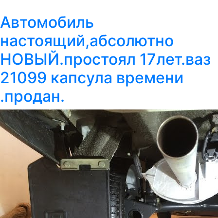
Автомобиль
настоящий,абсолютно
НОВЫЙ.простоял 17лет.ваз
21099 капсула времени
.продан.