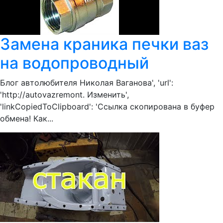
Замена краника печки ваз
на водопроводный
Блог автолюбителя Николая Ваганова', 'url':
'http://autovazremont. Изменить',
'linkCopiedToClipboard': 'Ссылка скопирована в буфер
обмена! Как...